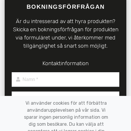
BOKNINGSFÖRFRÅGAN
Är du intresserad av att hyra produkten?
Skicka en bokningsförfrågan för produkten
via formuläret under, vi återkommer med
tillgänglighet så snart som möjligt.
Kontaktinformation
Namn *
Företag (frivilligt)
Vi använder cookies för att förbättra
användarupplevelsen på vår sida. Vi
sparar ingen personlig information om
Epostadress *
dig som besökare. Du kan välja att