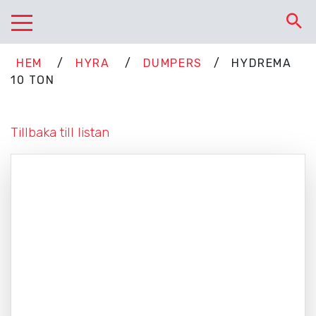
HEM
HEM
/
HYRA
/
DUMPERS
/
HYDREMA
HYRA
10 TON
OM OSS
KONTAKT
Tillbaka till listan