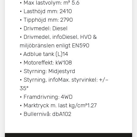
• Max lastvolym: m³ 5.6
• Lasthöjd mm: 2410
• Tipphöjd mm: 2790
• Drivmedel: Diesel
• Drivmedel, infoDiesel, HVO &
miljöbränslen enligt EN590
• Adblue tank (L)14
• Motoreffekt: kW108
• Styrning: Midjestyrd
• Styrning, infoMax. styrvinkel: +/–
35º
• Framdrivning: 4WD
• Marktryck m. last kg/cm²1.27
• Bullernivå: dbA102