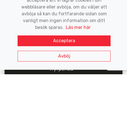
acceptera att vi lagrar cookies i din
Telefon *
webbläsare eller avböja, om du väljer att
avböja så kan du fortfarande sidan som
vanligt men ingen information om ditt
Meddelande (frivilligt)
besök sparas.
Läs mer här
Acceptera
Avböj
Hyrperiod *
Genom att använda bokningsformuläret så
godkänner jag Läktarproffs Rental AB:s
hyresvillkor
och att mina uppgifter lagras och
hanteras enligt deras
integritetspolicy